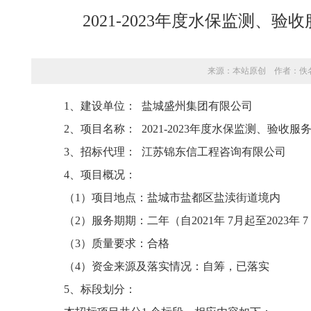
2021-2023年度水保监测、
来源：本站原创 作者：佚名 
1
、建设单位：
盐城盛州集团有限公司
2
、项目名称：
2021-2023
年度水保监测、验收服
3
、招标代理：
江苏锦东信工程咨询有限公司
4
、项目概况：
（
1
）项目地点：盐城市盐都区盐渎街道境内
（
2
）服务期期：二年（自
2021
年
7
月起至
2023
年
7
（
3
）质量要求：合格
（
4
）资金来源及落实情况：自筹，已落实
5
、标段划分：