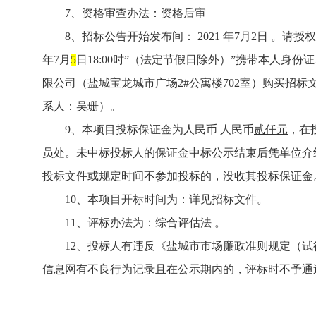
7
、资格审查办法：资格后审
8
、招标公告开始发布间：
2021
年
7
月
2
日 。请授
年
7
月
5
日
18:00
时”（法定节假日除外）”携带本人身份
限公司（盐城宝龙城市广场
2#
公寓楼
702
室）购买招标
系人：吴珊）。
9
、本项目投标保证金为人民币 人民币
贰仟元
，在
员处。未中标投标人的保证金中标公示结束后凭单位介
投标文件或规定时间不参加投标的，没收其投标保证金
10
、本项目开标时间为：详见招标文件。
11
、评标办法为：综合评估法
。
12
、投标人有违反《盐城市市场廉政准则规定（试
信息网有不良行为记录且在公示期内的，评标时不予通